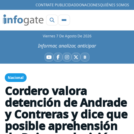
CONTRATE PUBLICIDAD
DONACIONES
QUIÉNES SOMOS
Viernes 7 De Agosto De 2026
Informar, analizar, anticipar
B
YouTube
Facebook
Instagram
X
Bluesky
Nacional
Cordero valora
detención de Andrade
y Contreras y dice que
posible aprehensión