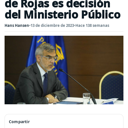
de Rojas es decisión
del Ministerio Público
Hans Hansen
•
13 de diciembre de 2023
•
Hace 138 semanas
Compartir