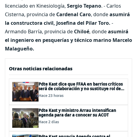
licenciado en Kinesiología,
Sergio Tepano
. - Carlos
Cisterna, provincia de
Cardenal Caro
, donde
asumirá
la constructora civil,
Josefina del Pilar Toro.
-
Armando Barría, provincia de
Chiloé
, donde
asumirá
el ingeniero en pesquerías y
técnico marino Marcelo
Malagueño.
Otras noticias relacionadas
Pdte Kast dice que FFAA en barrios críticos
será de colaboración y no sustituye rol de
policías en control del orden público
Hace 23 horas
Pdte Kast y ministro Arrau intensifican
agenda para dar a conocer su ACOT
Hace 2 días
Pdte Kast anuncia Agenda contra el