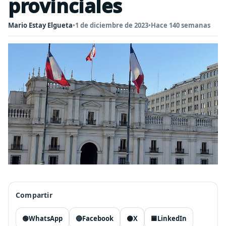
provinciales
Mario Estay Elgueta
•
1 de diciembre de 2023
•
Hace 140 semanas
Compartir
🟢
WhatsApp
🔵
Facebook
⚫
X
🟦
LinkedIn