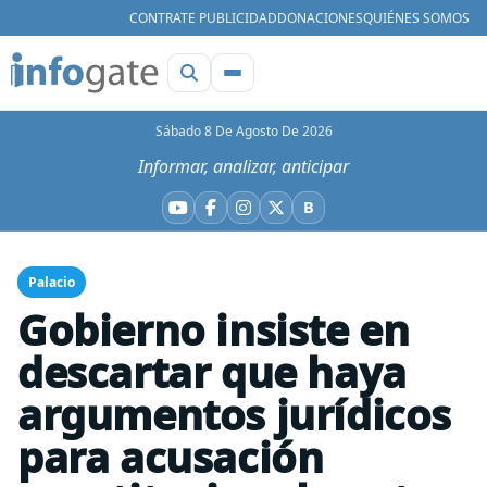
CONTRATE PUBLICIDAD
DONACIONES
QUIÉNES SOMOS
Sábado 8 De Agosto De 2026
Informar, analizar, anticipar
B
YouTube
Facebook
Instagram
X
Bluesky
Palacio
Gobierno insiste en
descartar que haya
argumentos jurídicos
para acusación