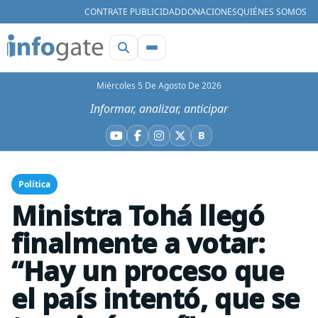
CONTRATE PUBLICIDAD
DONACIONES
QUIÉNES SOMOS
Miércoles 5 De Agosto De 2026
Informar, analizar, anticipar
B
YouTube
Facebook
Instagram
X
Bluesky
Política
Ministra Tohá llegó
finalmente a votar:
“Hay un proceso que
el país intentó, que se