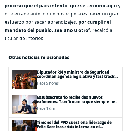
proceso que el país intentó, que se terminó aquí
y
que en adelante lo que nos espera es hacer un gran
esfuerzo por sacar aprendizajes,
por cumplir el
mandato del pueblo, sea uno u otro
”, recalcó al
titular de Interior.
Otras noticias relacionadas
Diputados RN y ministro de Seguridad
coordinan agenda legislativa y fast track
de proyectos
Hace 5 horas
Exsubsecretario recibe dos nuevos
exámenes: “confirman lo que siempre he
dicho que no consumo droga”
Hace 1 día
Timonel del PPD cuestiona liderazgo de
Pdte Kast tras crisis interna en el