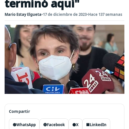
terminó aquí"
Mario Estay Elgueta
•
17 de diciembre de 2023
•
Hace 137 semanas
Compartir
🟢
WhatsApp
🔵
Facebook
⚫
X
🟦
LinkedIn