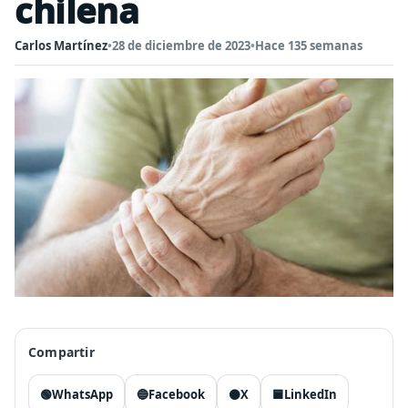
chilena
Carlos Martínez
•
28 de diciembre de 2023
•
Hace 135 semanas
Compartir
🟢
WhatsApp
🔵
Facebook
⚫
X
🟦
LinkedIn