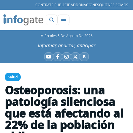
CONTRATE PUBLICIDAD
DONACIONES
QUIÉNES SOMOS
Miércoles 5 De Agosto De 2026
Informar, analizar, anticipar
B
YouTube
Facebook
Instagram
X
Bluesky
Salud
Osteoporosis: una
patología silenciosa
que está afectando al
22% de la población