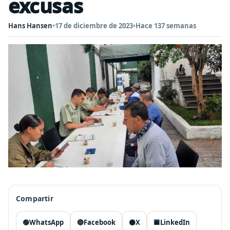
excusas
Hans Hansen
•
17 de diciembre de 2023
•
Hace 137 semanas
Compartir
🟢
WhatsApp
🔵
Facebook
⚫
X
🟦
LinkedIn