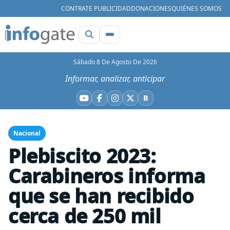
CONTRATE PUBLICIDAD
DONACIONES
QUIÉNES SOMOS
Sábado 8 De Agosto De 2026
Informar, analizar, anticipar
B
YouTube
Facebook
Instagram
X
Bluesky
Nacional
Plebiscito 2023:
Carabineros informa
que se han recibido
cerca de 250 mil