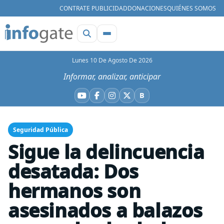
CONTRATE PUBLICIDAD
DONACIONES
QUIÉNES SOMOS
Lunes 10 De Agosto De 2026
Informar, analizar, anticipar
B
YouTube
Facebook
Instagram
X
Bluesky
Seguridad Pública
Sigue la delincuencia
desatada: Dos
hermanos son
asesinados a balazos