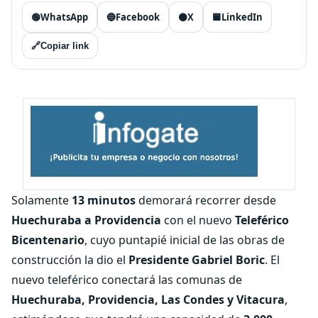
🟢
WhatsApp
🔵
Facebook
⚫
X
🟦
LinkedIn
🔗
Copiar link
Solamente
13 minutos
demorará recorrer desde
Huechuraba a Providencia
con el nuevo
Teleférico
Bicentenario
, cuyo puntapié inicial de las obras de
construcción la dio el
Presidente Gabriel Boric
. El
nuevo teleférico conectará las comunas de
Huechuraba, Providencia, Las Condes y Vitacura
,