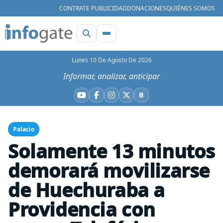
CONTRATE PUBLICIDAD
DONACIONES
QUIÉNES SOMOS
Lunes 10 De Agosto De 2026
Informar, analizar, anticipar
B
YouTube
Facebook
Instagram
X
Bluesky
Palacio
Solamente 13 minutos
demorará movilizarse
de Huechuraba a
Providencia con