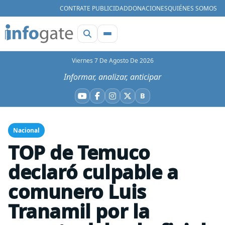
CONTRATE PUBLICIDAD
DONACIONES
QUIÉNES SOMOS
Viernes 7 De Agosto De 2026
Informar, analizar, anticipar
B
YouTube
Facebook
Instagram
X
Bluesky
Nacional
TOP de Temuco
declaró culpable a
comunero Luis
Tranamil por la