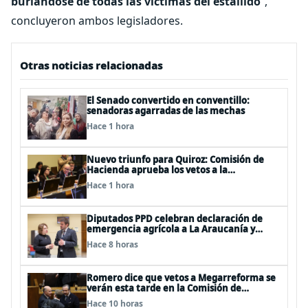
burlándose de todas las víctimas del estallido
”,
concluyeron ambos legisladores.
Otras noticias relacionadas
El Senado convertido en conventillo:
senadoras agarradas de las mechas
Hace 1 hora
Nuevo triunfo para Quiroz: Comisión de
Hacienda aprueba los vetos a la
Megarreforma
Hace 1 hora
Diputados PPD celebran declaración de
emergencia agrícola a La Araucanía y
piden agilizar ayudas económicas a
Hace 8 horas
familias
Romero dice que vetos a Megarreforma se
verán esta tarde en la Comisión de
Hacienda
Hace 10 horas