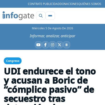
CONTRATE PUBLICIDAD
DONACIONES
QUIÉNES SOMOS
Miércoles 5 De Agosto De 2026
Informar, analizar, anticipar
B
YouTube
Facebook
Instagram
X
Bluesky
Congreso
UDI endurece el tono
y acusan a Boric de
“cómplice pasivo” de
secuestro tras