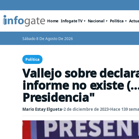
Home
Infogate TV
Nacional
Política
Actu
Sábado 8 De Agosto De 2026
Política
Vallejo sobre declar
informe no existe (..
Presidencia"
Mario Estay Elgueta
•
2 de diciembre de 2023
•
Hace 139 sem