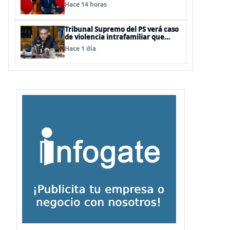
información falsa del Pdte Kast en
Hace 14 horas
cadena nacional
Tribunal Supremo del PS verá caso
de violencia intrafamiliar que
afecta al senador Fidel Espinoza
Hace 1 día