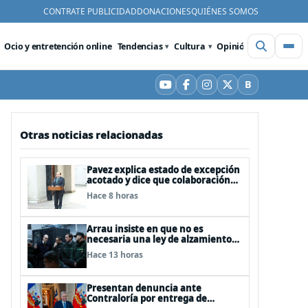
CONTRATE PUBLICIDAD
DONACIONES
QUIÉNES SOMOS
Ocio y entretención online
Tendencias
Cultura
Opinión
Videos
De
B
YouTube
Facebook
Instagram
X
Bluesky
Otras noticias relacionadas
Pavez explica estado de excepción
acotado y dice que colaboración
entre FFAA y policías, “es algo del
Hace 8 horas
todo pertinente analizar”
Arrau insiste en que no es
necesaria una ley de alzamiento
del secreto bancario, porque ya
Hace 13 horas
existe
Presentan denuncia ante
Contraloría por entrega de