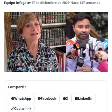
Equipo Infogate
•
17 de diciembre de 2023
•
Hace 137 semanas
Compartir
🟢
WhatsApp
🔵
Facebook
⚫
X
🟦
LinkedIn
🔗
Copiar link