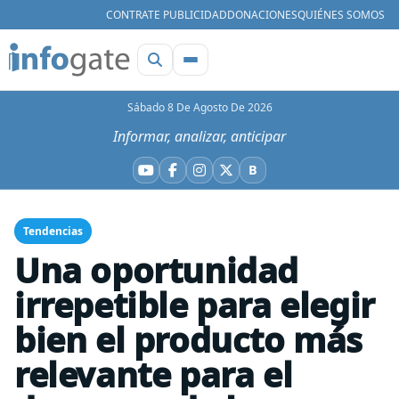
CONTRATE PUBLICIDAD
DONACIONES
QUIÉNES SOMOS
Sábado 8 De Agosto De 2026
Informar, analizar, anticipar
B
YouTube
Facebook
Instagram
X
Bluesky
Tendencias
Una oportunidad
irrepetible para elegir
bien el producto más
relevante para el