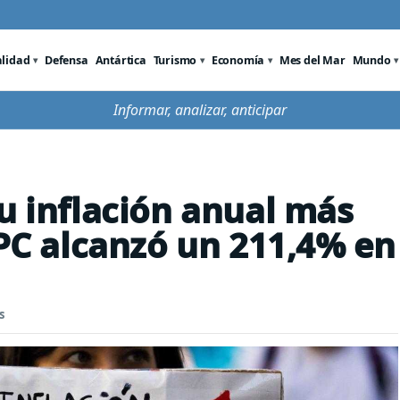
alidad
Defensa
Antártica
Turismo
Economía
Mes del Mar
Mundo
Informar, analizar, anticipar
su inflación anual más
IPC alcanzó un 211,4% en
s