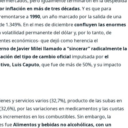
supermercados, pero igualmente terminaron en la despedida
or inflación en más de tres décadas
. Y es que para
e remontarse a
1990
, un año marcado por la salida de una
 de 1.349%. En el mes de diciembre
confluyen las enormes
volatilidad permanente del dólar y, por lo tanto, de
gentes económicos- que dejó como herencia el
rno de Javier Milei llamado a “sincerar” radicalmente la
ación del tipo de cambio oficial
impulsada por
el
tivo, Luis Caputo
, que fue de más de 50%, y su impacto
enes y servicios varios (32,7%), producto de las subas en
(32,6%), por las variaciones en medicamentos y las cuotas
os incrementos en los combustibles. Sin embargo, la
es fue
Alimentos y bebidas no alcohólicas, con un