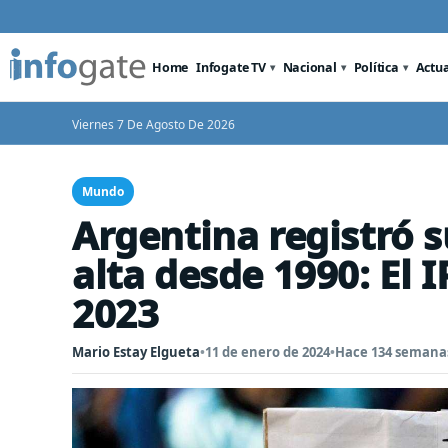
Home
Infogate TV
Nacional
Política
Actu
Viernes 7 De Agosto De 2026
Mundo
Argentina registró 
alta desde 1990: El 
2023
Mario Estay Elgueta
•
11 de enero de 2024
•
Hace 134 semana