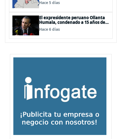
EEUU
Hace 5 días
El expresidente peruano Ollanta
Humala, condenado a 15 años de
cárcel, sale libre al anularse su
Hace 6 días
caso