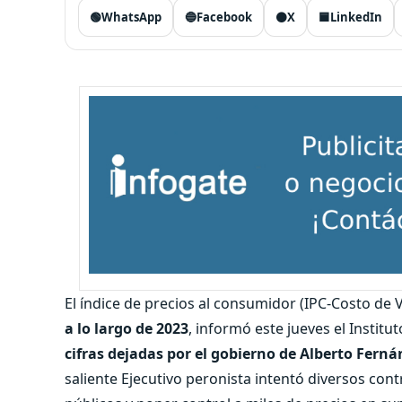
🟢
WhatsApp
🔵
Facebook
⚫
X
🟦
LinkedIn
El índice de precios al consumidor (IPC-Costo de 
a lo largo de 2023
, informó este jueves el Institu
cifras dejadas por el gobierno de Alberto Ferná
saliente Ejecutivo peronista intentó diversos contro