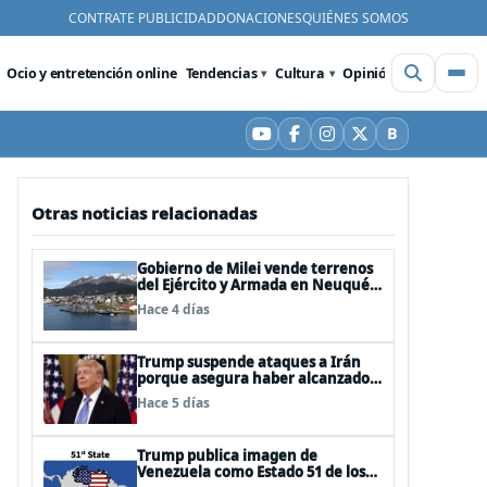
CONTRATE PUBLICIDAD
DONACIONES
QUIÉNES SOMOS
Ocio y entretención online
Tendencias
Cultura
Opinión
Videos
De
B
YouTube
Facebook
Instagram
X
Bluesky
Otras noticias relacionadas
Gobierno de Milei vende terrenos
del Ejército y Armada en Neuquén
y Ushuaia
Hace 4 días
Trump suspende ataques a Irán
porque asegura haber alcanzado
«las bases de un acuerdo»
Hace 5 días
Trump publica imagen de
Venezuela como Estado 51 de los