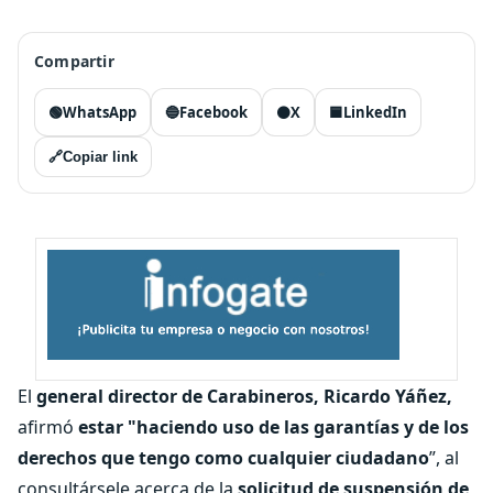
Compartir
🟢
WhatsApp
🔵
Facebook
⚫
X
🟦
LinkedIn
🔗
Copiar link
El
general director de Carabineros, R
icardo Yáñez,
afirmó
estar "haciendo uso de las garantías y de los
derechos que tengo como cualquier ciudadano
”, al
consultársele acerca de la
solicitud de suspensión de