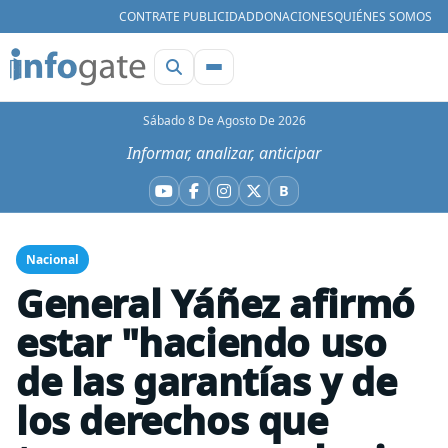
CONTRATE PUBLICIDAD
DONACIONES
QUIÉNES SOMOS
Sábado 8 De Agosto De 2026
Informar, analizar, anticipar
B
YouTube
Facebook
Instagram
X
Bluesky
Nacional
General Yáñez afirmó
estar "haciendo uso
de las garantías y de
los derechos que