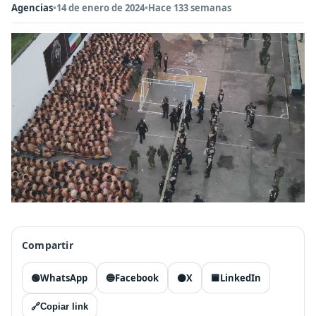
Agencias
•
14 de enero de 2024
•
Hace 133 semanas
Compartir
🟢
WhatsApp
🔵
Facebook
⚫
X
🟦
LinkedIn
🔗
Copiar link