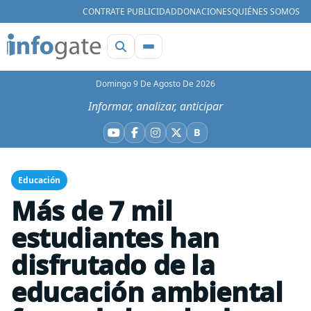
CONTRATE PUBLICIDAD
DONACIONES
QUIÉNES SOMOS
Domingo 9 De Agosto De 2026
Informar, analizar, anticipar
B
YouTube
Facebook
Instagram
X
Bluesky
Educación
Más de 7 mil
estudiantes han
disfrutado de la
educación ambiental