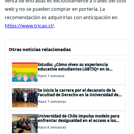
venta de entradas es exclusivamente a través del sitio
web y no se pueden comprar en portería. La
recomendación es adquirirlas con anticipación en
https://www.tricao.cl/
.
Otras noticias relacionadas
Estudio: ¿Cómo viven su experiencia
educativa estudiantes LGBTIQ+ en la
universidad?
Hace 1 semana
Se inicia la carrera por el decanato de la
Facultad de Derecho en la Universidad de
Chile
Hace 7 semanas
Universidad de Chile impulsa modelo para
enfrentar desigualdad en el acceso a los
cursos electivos del plan de formación
Hace 8 semanas
diferenciada en enseñanza media