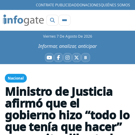
CONTRATE PUBLICIDAD
DONACIONES
QUIÉNES SOMOS
Viernes 7 De Agosto De 2026
Informar, analizar, anticipar
B
YouTube
Facebook
Instagram
X
Bluesky
Nacional
Ministro de Justicia
afirmó que el
gobierno hizo “todo lo
que tenía que hacer”