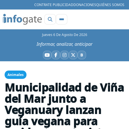
CONTRATE PUBLICIDAD
DONACIONES
QUIÉNES SOMOS
Jueves 6 De Agosto De 2026
Informar, analizar, anticipar
B
YouTube
Facebook
Instagram
X
Bluesky
Animales
Municipalidad de Viña
del Mar junto a
Veganuary lanzan
guía vegana para