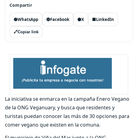
Compartir
🟢
WhatsApp
🔵
Facebook
⚫
X
🟦
LinkedIn
🔗
Copiar link
La iniciativa se enmarca en la campaña Enero Vegano
de la ONG Veganuary, y busca que residentes y
turistas puedan conocer las más de 30 opciones para
comer vegano que existen en la comuna.
El municipio de Viña del Mar junto a la ONG