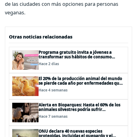
de las ciudades con más opciones para personas
veganas.
Otras noticias relacionadas
Programa gratuito invita a jóvenes a
transformar sus hábitos de consumo
cosmético, alimenticio y de moda
Hace 2 días
El 20% de la producción animal del mundo
se pierde cada año por enfermedades que
se pueden evitar
Hace 4 semanas
Alerta en Bioparques: Hasta el 60% de los
animales silvestres podría sufrir
desnutrición por dietas mal formuladas
Hace 7 semanas
ONU declara 40 nuevas especies
protegidas, incluidas el guepardo y el