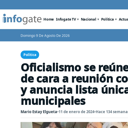
Home
Infogate TV
Nacional
Política
Actu
Domingo 9 De Agosto De 2026
Política
Oficialismo se reún
de cara a reunión c
y anuncia lista únic
municipales
Mario Estay Elgueta
•
11 de enero de 2024
•
Hace 134 semana