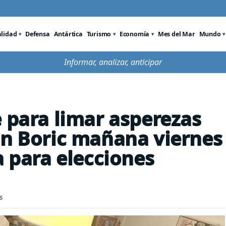
alidad
Defensa
Antártica
Turismo
Economía
Mes del Mar
Mundo
Informar, analizar, anticipar
e para limar asperezas
on Boric mañana viernes
a para elecciones
s