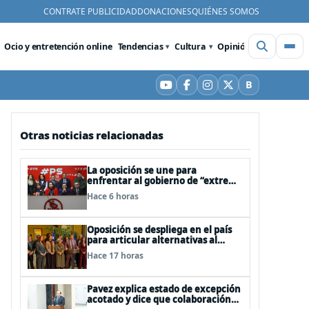
CONTRATE PUBLICIDAD
DONACIONES
QUIÉNES SOMOS
Ocio y entretención online
Tendencias
Cultura
Opinión
Videos
De
B
YouTube
Facebook
Instagram
X
Bluesky
Otras noticias relacionadas
La oposición se une para
enfrentar al gobierno de “extrema
derecha” de Kast
Hace 6 horas
Oposición se despliega en el país
para articular alternativas al
Gobierno
Hace 17 horas
Pavez explica estado de excepción
acotado y dice que colaboración