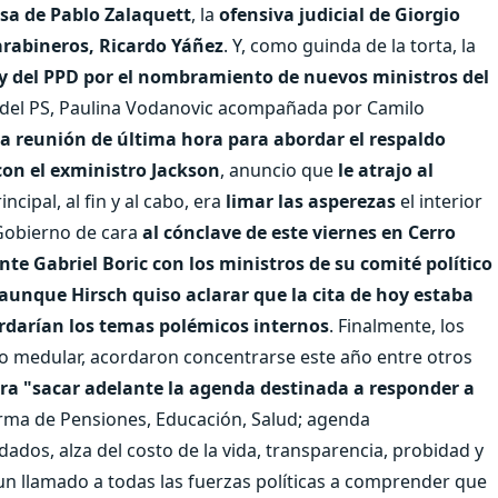
sa de Pablo Zalaquett
, la
ofensiva judicial de Giorgio
Carabineros, Ricardo Yáñez
. Y, como guinda de la torta, la
 y del PPD por el nombramiento de nuevos ministros del
a del PS, Paulina Vodanovic acompañada por Camilo
 reunión de última hora para abordar el respaldo
 con el exministro Jackson
, anuncio que
le atrajo al
rincipal, al fin y al cabo, era
limar las asperezas
el interior
Gobierno de cara
al cónclave de este viernes en Cerro
ente Gabriel Boric con los ministros de su comité político
 Y aunque Hirsch quiso aclarar que la cita de hoy estaba
rdarían los temas polémicos internos
. Finalmente, los
lo medular, acordaron concentrarse este año entre otros
ara "sacar adelante la agenda destinada a responder a
rma de Pensiones, Educación, Salud; agenda
ados, alza del costo de la vida, transparencia, probidad y
 "un llamado a todas las fuerzas políticas a comprender que