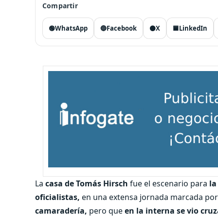
Compartir
🟢
WhatsApp
🔵
Facebook
⚫
X
🟦
LinkedIn
La
casa de Tomás Hirsch
fue el escenario para
la
oficialistas,
en una extensa jornada marcada po
camaradería,
pero que
en la interna se vio cru