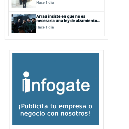
entre FFAA y policías, “es algo del
Hace 1 día
todo pertinente analizar”
Arrau insiste en que no es
necesaria una ley de alzamiento
del secreto bancario, porque ya
Hace 1 día
existe