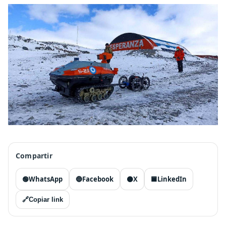
Compartir
🟢
WhatsApp
🔵
Facebook
⚫
X
🟦
LinkedIn
🔗
Copiar link