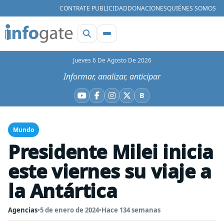
CONTRATE PUBLICIDAD
DONACIONES
QUIÉNES SOMOS
Jueves 6 De Agosto De 2026
Informar, analizar, anticipar
B
YouTube
Facebook
Instagram
X
Bluesky
Mundo
Presidente Milei inicia
este viernes su viaje a
la Antártica
Agencias
•
5 de enero de 2024
•
Hace 134 semanas