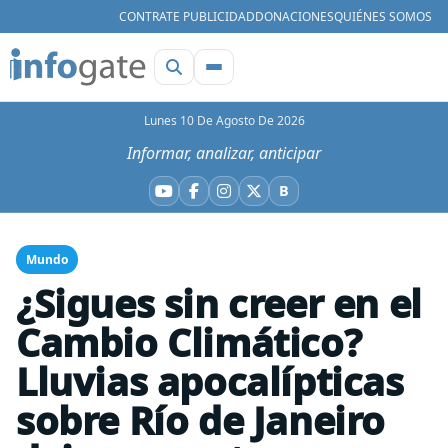
CONTRATE PUBLICIDAD
DONACIONES
QUIÉNES SOMOS
Lunes 10 De Agosto De 2026
Informar, analizar, anticipar
B
YouTube
Facebook
Instagram
X
Bluesky
Mundo
¿Sigues sin creer en el
Cambio Climático?
Lluvias apocalípticas
sobre Río de Janeiro