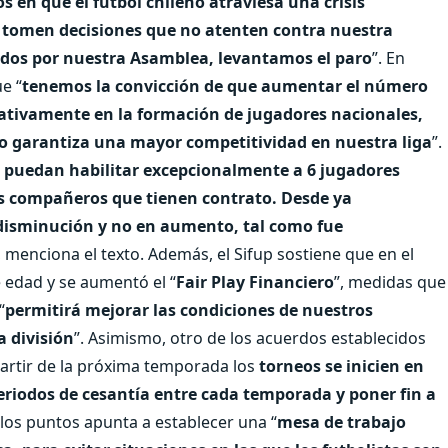
en que el fútbol chileno atraviesa una crisis
e tomen decisiones que no atenten contra nuestra
ados por nuestra Asamblea, levantamos el paro
”. En
e “
tenemos la convicción de que aumentar el número
ativamente en la formación de jugadores nacionales,
 no garantiza una mayor competitividad en nuestra liga
”.
 puedan habilitar excepcionalmente a 6 jugadores
ros compañeros que tienen contrato. Desde ya
disminución y no en aumento, tal como fue
, menciona el texto. Además, el Sifup sostiene que en el
e edad y se aumentó el “
Fair Play Financiero
”, medidas que
“
permitirá mejorar las condiciones de nuestros
 división
”. Asimismo, otro de los acuerdos establecidos
artir de la próxima temporada los
torneos se inicien en
periodos de cesantía entre cada temporada y poner fin a
 los puntos apunta a establecer una “
mesa de trabajo