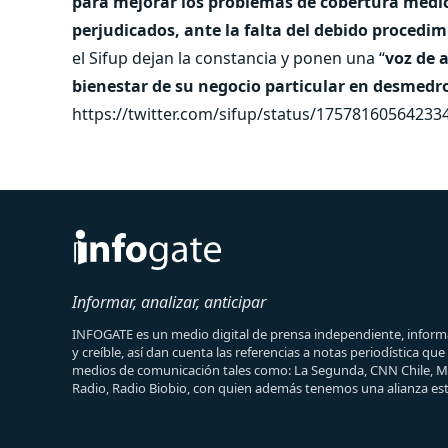
para mejorar los problemas de cobertura médica
perjudicados, ante la falta del debido procedi
el Sifup dejan la constancia y ponen una “
voz de 
bienestar de su negocio particular en desmedro 
https://twitter.com/sifup/status/17578160564233
Informar, analizar, anticipar
INFOGATE es un medio digital de prensa independiente, informa
y creíble, así dan cuenta las referencias a notas periodística qu
medios de comunicación tales como: La Segunda, CNN Chile, 
Radio, Radio Biobio, con quien además tenemos una alianza est