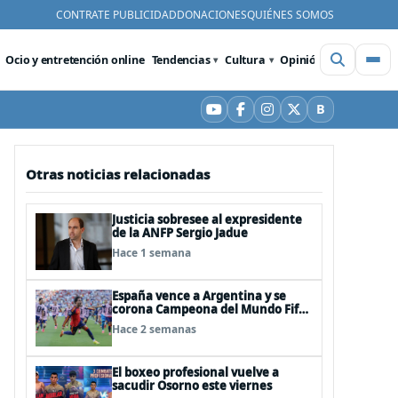
CONTRATE PUBLICIDAD
DONACIONES
QUIÉNES SOMOS
Ocio y entretención online
Tendencias
Cultura
Opinión
Videos
De
B
YouTube
Facebook
Instagram
X
Bluesky
Otras noticias relacionadas
Justicia sobresee al expresidente
de la ANFP Sergio Jadue
Hace 1 semana
España vence a Argentina y se
corona Campeona del Mundo Fifa
2026
Hace 2 semanas
El boxeo profesional vuelve a
sacudir Osorno este viernes