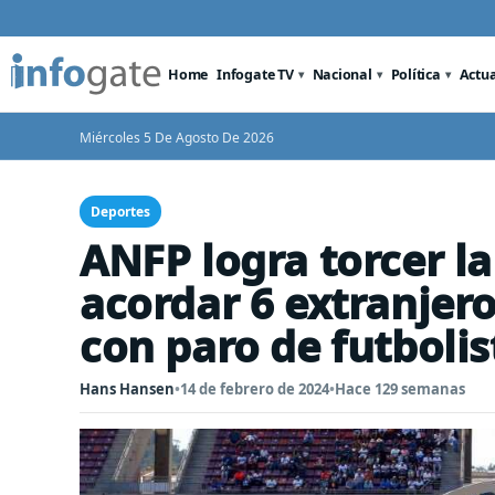
Home
Infogate TV
Nacional
Política
Actu
Miércoles 5 De Agosto De 2026
Deportes
ANFP logra torcer la
acordar 6 extranjer
con paro de futbolis
Hans Hansen
•
14 de febrero de 2024
•
Hace 129 semanas