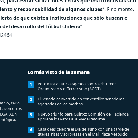
, para evitar situaciones en las que los futbolistas son
miento y responsabilidad de algunos clubes
”. Finalmente,
alerta de que existen instituciones que sólo buscan el
del desarrollo del fútbol chileno
”.
42464
Lo más visto de la semana
Pdte Kast anuncia Agenda contra el Crimen
1
Organizado y el Terrorismo (ACOT)
El Senado convertido en conventillo: senadoras
2
tivo, serio
agarradas de las mechas
e hacen otros
MEGA, ADN
Nuevo triunfo para Quiroz: Comisión de Hacienda
3
aprueba los vetos a la Megarreforma
ratégica.
Casaideas celebra el Día del Niño con una tarde de
4
títeres, risas y sorpresas en el Mall Plaza Vespucio