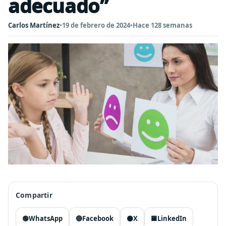
adecuado”
Carlos Martínez
•
19 de febrero de 2024
•
Hace 128 semanas
Compartir
🟢
WhatsApp
🔵
Facebook
⚫
X
🟦
LinkedIn