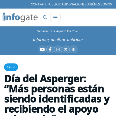
CONTRATE PUBLICIDAD
DONACIONES
QUIÉNES SOMOS
Sábado 8 De Agosto De 2026
Informar, analizar, anticipar
B
YouTube
Facebook
Instagram
X
Bluesky
Salud
Día del Asperger:
“Más personas están
siendo identificadas y
recibiendo el apoyo