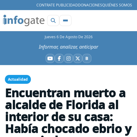
CONTRATE PUBLICIDAD
DONACIONES
QUIÉNES SOMOS
Jueves 6 De Agosto De 2026
Informar, analizar, anticipar
B
YouTube
Facebook
Instagram
X
Bluesky
Actualidad
Encuentran muerto a
alcalde de Florida al
interior de su casa:
Había chocado ebrio y