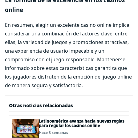
online
En resumen, elegir un excelente casino online implica
considerar una combinación de factores clave, entre
ellas, la variedad de juegos y promociones atractivas,
una experiencia de usuario impecable y un
compromiso con el juego responsable. Mantenerse
informado sobre estas características garantiza que
los jugadores disfruten de la emoción del juego online
de manera segura y satisfactoria.
Otras noticias relacionadas
Latinoamérica avanza hacia nuevas reglas
para regular los casinos online
Hace 3 semanas