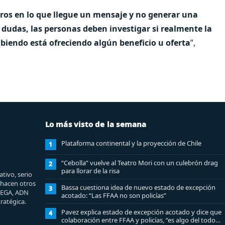
os en lo que llegue un mensaje y no generar una
 dudas, las personas deben investigar si realmente la
biendo está ofreciendo algún beneficio u oferta
”,
Lo más visto de la semana
Plataforma continental y la proyección de Chile
1
“Cebolla” vuelve al Teatro Mori con un culebrón drag
2
para llorar de la risa
tivo, serio
e hacen otros
Bassa cuestiona idea de nuevo estado de excepción
3
MEGA, ADN
acotado: “Las FFAA no son policías”
ratégica.
Pavez explica estado de excepción acotado y dice que
4
colaboración entre FFAA y policías, “es algo del todo