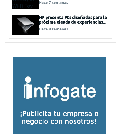
“juguetes digitales”
Hace 7 semanas
HP presenta PCs diseñadas para la
próxima oleada de experiencias
en Windows PC, impulsadas por
Hace 8 semanas
NVIDIA RTX Spark™