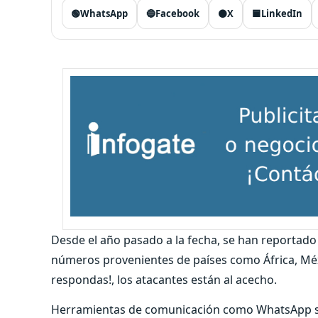
🟢
WhatsApp
🔵
Facebook
⚫
X
🟦
LinkedIn
Desde el año pasado a la fecha, se han reportad
números provenientes de países como África, Méxi
respondas!, los atacantes están al acecho.
Herramientas de comunicación como WhatsApp se 