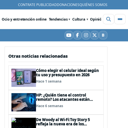
CONTRATE PUBLICIDAD
DONACIONES
QUIÉNES SOMOS
Ocio y entretención online
Tendencias
Cultura
Opinión
Videos
De
B
YouTube
Facebook
Instagram
X
Bluesky
Otras noticias relacionadas
Cómo elegir el celular ideal según
tu uso y presupuesto en 2026
Hace 1 semana
HP: ¿Quién tiene el control
remoto? Los atacantes están
convirtiendo herramientas
Hace 6 semanas
legítimas de acceso remoto en
puertas alternativas
De Woody al Wi-Fi:Toy Story 5
refleja la nueva era de los