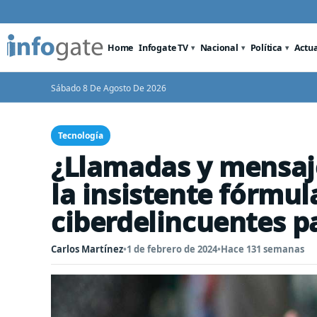
Home
Infogate TV
Nacional
Política
Actu
Sábado 8 De Agosto De 2026
Tecnología
¿Llamadas y mensaje
la insistente fórmul
ciberdelincuentes p
Carlos Martínez
•
1 de febrero de 2024
•
Hace 131 semanas