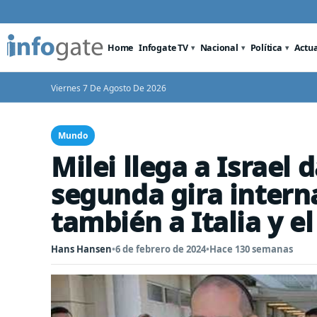
Home
Infogate TV
Nacional
Política
Actu
Viernes 7 De Agosto De 2026
Mundo
Milei llega a Israel 
segunda gira interna
también a Italia y e
Hans Hansen
•
6 de febrero de 2024
•
Hace 130 semanas