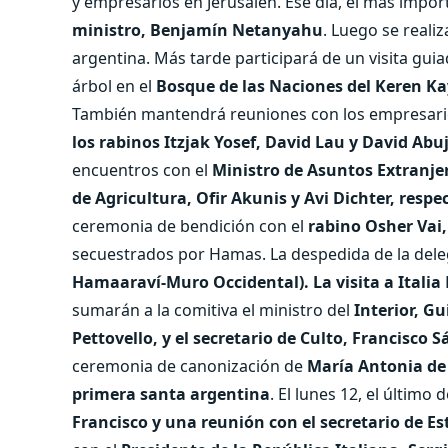
y empresarios en Jerusalén. Ese día, el más importa
ministro, Benjamín Netanyahu
. Luego se reali
argentina. Más tarde participará de un visita guia
árbol en el
Bosque de las Naciones del Keren K
También mantendrá reuniones con los empresari
los rabinos Itzjak Yosef, David Lau y David Abu
encuentros con el
Ministro de Asuntos Extranjero
de Agricultura, Ofir Akunis y Avi Dichter, resp
ceremonia de bendición con el
rabino Osher Vai,
secuestrados por Hamas. La despedida de la deleg
Hamaaraví-Muro Occidental).
La visita a Italia
sumarán a la comitiva el ministro del
Interior, G
Pettovello, y el secretario de Culto, Francisco 
ceremonia de canonización de
María Antonia de
primera santa argentina
. El lunes 12, el último
Francisco y una reunión con el secretario de Es