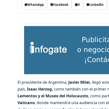
🟢
WhatsApp
🔵
Facebook
⚫
X
🟦
LinkedIn
El presidente de Argentina,
Javier Milei,
llegó es
país,
Isaac Herzog,
como también con el primer m
Lamentos y el Museo del Holocausto
, como part
Vaticano
, donde mantendrá una audiencia con e