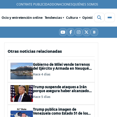
CONTRATE PUBLICIDAD
DONACIONES
QUIÉNES SOMOS
Ocio y entretención online
Tendencias
Cultura
Opinión
Videos
De
B
YouTube
Facebook
Instagram
X
Bluesky
Otras noticias relacionadas
Gobierno de Milei vende terrenos
del Ejército y Armada en Neuquén
y Ushuaia
Hace 4 días
Trump suspende ataques a Irán
porque asegura haber alcanzado
«las bases de un acuerdo»
Hace 5 días
Trump publica imagen de
Venezuela como Estado 51 de los