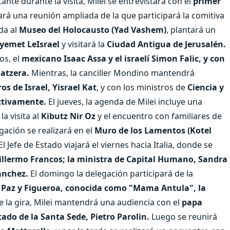
nte durante la visita, Milei se entrevistará con el
primer
zará una reunión ampliada de la que participará la comitiva
da al
Museo del Holocausto (Yad Vashem)
, plantará un
ayemet LeIsrael
y visitará la
Ciudad Antigua de Jerusalén.
os, el
mexicano Isaac Assa y el israelí Simon Falic, y con
jatzera.
Mientras, la canciller Mondino mantendrá
s de Israel, Yisrael Kat
, y con los ministros de
Ciencia y
ectivamente.
El jueves, la agenda de Milei incluye una
la visita al
Kibutz Nir Oz
y el encuentro con familiares de
ación se realizará en el
Muro de los Lamentos (Kotel
El Jefe de Estado viajará el viernes hacia Italia, donde se
uillermo Francos; la ministra de Capital Humano, Sandra
Sánchez.
El domingo la delegación participará de la
 Paz y Figueroa, conocida como "Mama Antula", la
 de la gira, Milei mantendrá una audiencia con el
papa
tado de la Santa Sede, Pietro Parolin.
Luego se reunirá