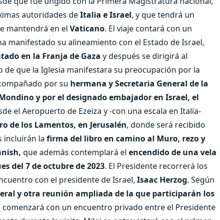
sde que fue ungido con la Primera Magistratura nacional,
máximas autoridades de
Italia e Israel
, y que tendrá un
que mantendrá en el
Vaticano
. El viaje contará con un
a manifestado su alineamiento con el Estado de Israel,
atado en la Franja de Gaza
y después se dirigirá al
o de que la Iglesia manifestara su preocupación por la
compañado por su
hermana y Secretaria General de la
Mondino y por el designado embajador en Israel, el
esde el Aeropuerto de Ezeiza y -con una escala en Italia-
o de los Lamentos, en Jerusalén
, donde será recibido
s incluirán la
firma del libro en camino al Muro, rezo y
hnish,
que además contemplará el
encendido de una vela
es del 7 de octubre de 2023
. El Presidente recorrerá los
ncuentro con el presidente de Israel,
Isaac Herzog
. Según
eral y otra reunión ampliada de la que participarán los
a comenzará con un encuentro privado entre el Presidente