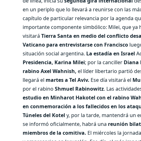
de línea, inicia su
segunda gira internacional
de
en un periplo que lo llevará a reunirse con las 
capítulo de particular relevancia por la agenda 
importante componente simbólico: Milei, que ya h
visitará
Tierra Santa en medio del conflicto des
Vaticano para entrevistarse con Francisco
lueg
situación social argentina.
La estadía en Israel
A
Presidencia, Karina Milei
; por la canciller
Diana 
rabino Axel Wahnish,
el líder libertario partió d
llegará el
martes a Tel Aviv.
Ese día visitará el
Mur
por el rabino
Shmuel Rabinowitz
. Las actividade
estudio en Minharot Hakotel con el rabino Wa
en conmemoración a los fallecidos en los ataqu
Túneles del Kotel
y, por la tarde, mantendrá un e
se informó oficialmente, habrá una
reunión bilat
miembros de la comitiva.
El miércoles la jornad