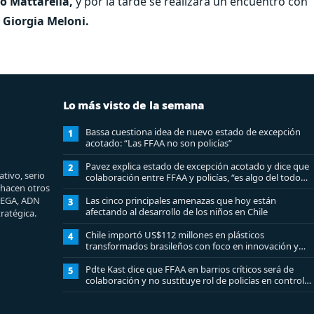
io Mattarella,
y por la tarde se realizará un encuentro con
, Giorgia Meloni.
Lo más visto de la semana
Bassa cuestiona idea de nuevo estado de excepción
1
acotado: “Las FFAA no son policías”
Pavez explica estado de excepción acotado y dice que
2
tivo, serio
colaboración entre FFAA y policías, “es algo del todo
e hacen otros
pertinente analizar”
MEGA, ADN
Las cinco principales amenazas que hoy están
3
afectando al desarrollo de los niños en Chile
ratégica.
Chile importó US$112 millones en plásticos
4
transformados brasileños con foco en innovación y
sostenibilidad
Pdte Kast dice que FFAA en barrios críticos será de
5
colaboración y no sustituye rol de policías en control
del orden público