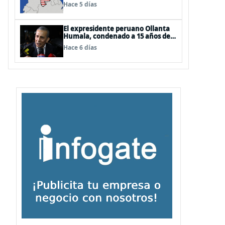
EEUU
Hace 5 días
El expresidente peruano Ollanta
Humala, condenado a 15 años de
cárcel, sale libre al anularse su
Hace 6 días
caso