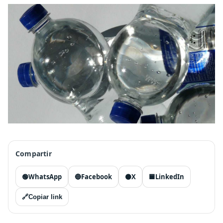
Compartir
🟢
WhatsApp
🔵
Facebook
⚫
X
🟦
LinkedIn
🔗
Copiar link