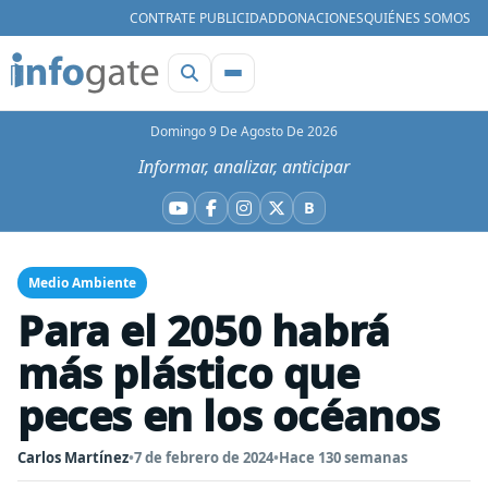
CONTRATE PUBLICIDAD
DONACIONES
QUIÉNES SOMOS
Domingo 9 De Agosto De 2026
Informar, analizar, anticipar
B
YouTube
Facebook
Instagram
X
Bluesky
Medio Ambiente
Para el 2050 habrá
más plástico que
peces en los océanos
Carlos Martínez
•
7 de febrero de 2024
•
Hace 130 semanas