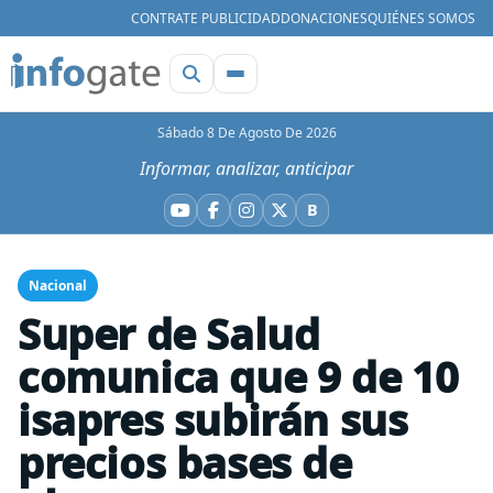
CONTRATE PUBLICIDAD
DONACIONES
QUIÉNES SOMOS
Sábado 8 De Agosto De 2026
Informar, analizar, anticipar
B
YouTube
Facebook
Instagram
X
Bluesky
Nacional
Super de Salud
comunica que 9 de 10
isapres subirán sus
precios bases de