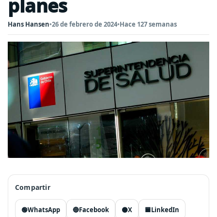
planes
Hans Hansen
•
26 de febrero de 2024
•
Hace 127 semanas
Compartir
🟢
WhatsApp
🔵
Facebook
⚫
X
🟦
LinkedIn