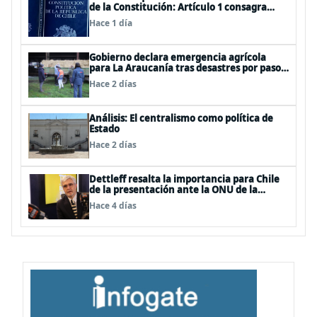
de la Constitución: Artículo 1 consagra
resguardar la seguridad nacional y
Hace 1 día
proteger a los ciudadanos
Gobierno declara emergencia agrícola
para La Araucanía tras desastres por pasos
de sistemas frontales
Hace 2 días
Análisis: El centralismo como política de
Estado
Hace 2 días
Dettleff resalta la importancia para Chile
de la presentación ante la ONU de la
Plataforma Continental Extendida del
Hace 4 días
Archipiélago Juan Fernández