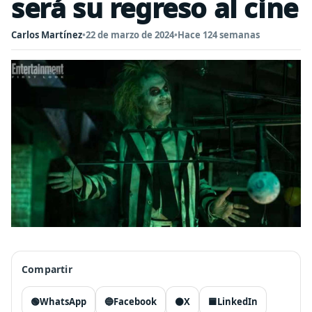
será su regreso al cine
Carlos Martínez
•
22 de marzo de 2024
•
Hace 124 semanas
Compartir
🟢
WhatsApp
🔵
Facebook
⚫
X
🟦
LinkedIn