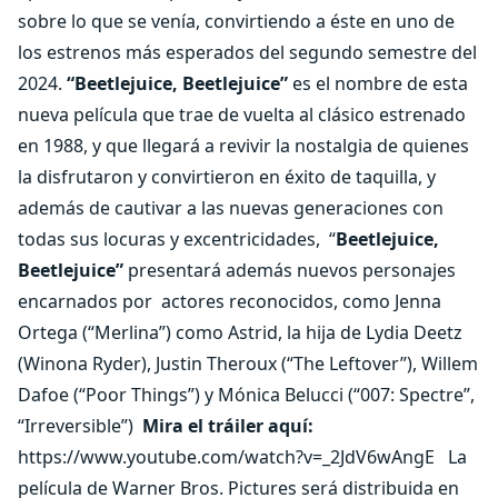
sobre lo que se venía, convirtiendo a éste en uno de
los estrenos más esperados del segundo semestre del
2024.
“Beetlejuice, Beetlejuice”
es el nombre de esta
nueva película que trae de vuelta al clásico estrenado
en 1988, y que llegará a revivir la nostalgia de quienes
la disfrutaron y convirtieron en éxito de taquilla, y
además de cautivar a las nuevas generaciones con
todas sus locuras y excentricidades,
“
Beetlejuice,
Beetlejuice”
presentará además nuevos personajes
encarnados por
actores reconocidos, como Jenna
Ortega (“Merlina”) como Astrid, la hija de Lydia Deetz
(Winona Ryder), Justin Theroux (“The Leftover”), Willem
Dafoe (“Poor Things”) y Mónica Belucci (“007: Spectre”,
“Irreversible”)
Mira el tráiler aquí:
https://www.youtube.com/watch?v=_2JdV6wAngE La
película de Warner Bros. Pictures será distribuida en