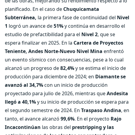
de las obras, mejorando su rendimiento respecto a lo
planificado. En el caso de
Chuquicamata
Subterránea,
la primera fase de continuidad del
Nivel
1
logró un avance de
51%
y continúa en desarrollo el
estudio de prefactibilidad para el
Nivel 2
, que se
espera finalizar en 2025. En la
Cartera de Proyectos
Teniente, Andes Norte-Nuevo Nivel Mina
enfrentó
un evento sísmico con consecuencias, pese a lo cual
alcanzó un progreso de
82,4%
y se estima el inicio de
producción para diciembre de 2024; en
Diamante se
avanzó al 34,7%
con un inicio de producción
proyectado para julio de 2026, mientras que
Andesita
llegó a 40,1%
y su inicio de producción se espera para
el segundo semestre de 2024. En
Traspaso Andina
, en
tanto, el avance alcanzó
99,6%
. En el proyecto
Rajo
Incacontinúan
las obras del
prestripping y las