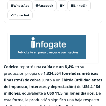
🟢
WhatsApp
🔵
Facebook
⚫
X
🟦
LinkedIn
🔗
Copiar link
Codelco
reportó una
caída de un 8,4%
en su
producción propia de
1.324.554 toneladas métricas
finas (tmf) de cobre
, junto a un
Ebitda
(
utilidad antes
de impuesto, intereses y depreciación
) de
US$ 4.184
millones
, equivalente a
US$ 11,5 millones diarios.
De
esta forma, la producción significó una baja respecto