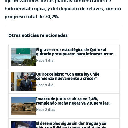
optimizaciones de las plantas concentradora e
hidrometalúrgica, y del depósito de relaves, con un
progreso total de 70,2%.
Otras noticias relacionadas
El grave error estratégico de Quiroz al
quitarle presupuesto para infraestructura
vial del Biobío
Hace 1 día
Quiroz celebra: “Con esta ley Chile
comienza nuevamente a crecer”
Hace 1 día
Imacec de junio se ubica en 2,4%,
rompiendo racha negativa y supera las
expectativas
Hace 2 días
El desempleo sigue sin dar tregua y se
ubica en 9,4% en trimestre abril-junio