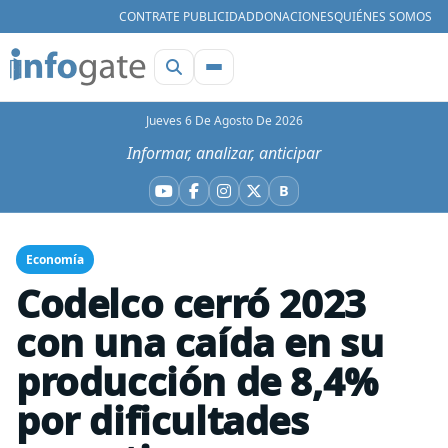
CONTRATE PUBLICIDAD
DONACIONES
QUIÉNES SOMOS
Jueves 6 De Agosto De 2026
Informar, analizar, anticipar
B
YouTube
Facebook
Instagram
X
Bluesky
Economía
Codelco cerró 2023
con una caída en su
producción de 8,4%
por dificultades