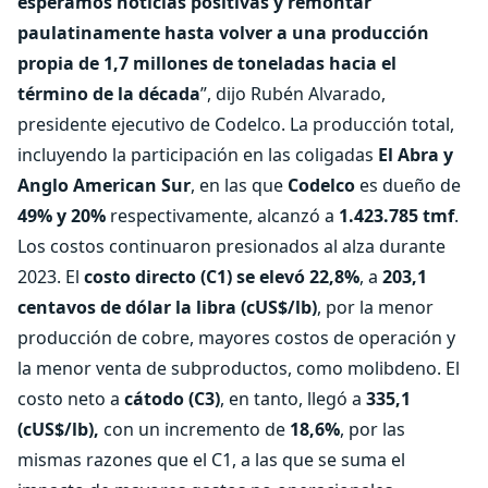
esperamos noticias positivas y remontar
paulatinamente hasta volver a una producción
propia de 1,7 millones de toneladas hacia el
término de la década
”, dijo Rubén Alvarado,
presidente ejecutivo de Codelco. La producción total,
incluyendo la participación en las coligadas
El Abra y
Anglo American Sur
, en las que
Codelco
es dueño de
49% y 20%
respectivamente, alcanzó a
1.423.785 tmf
.
Los costos continuaron presionados al alza durante
2023. El
costo directo (C1) se elevó 22,8%
, a
203,1
centavos de dólar la libra (cUS$/lb)
, por la menor
producción de cobre, mayores costos de operación y
la menor venta de subproductos, como molibdeno. El
costo neto a
cátodo (C3)
, en tanto, llegó a
335,1
(cUS$/lb),
con un incremento de
18,6%
, por las
mismas razones que el C1, a las que se suma el