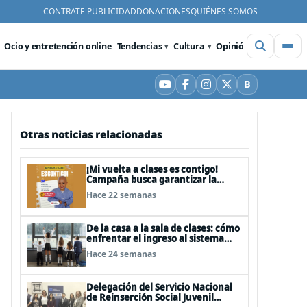
CONTRATE PUBLICIDAD
DONACIONES
QUIÉNES SOMOS
Ocio y entretención online
Tendencias
Cultura
Opinión
Videos
De
B
YouTube
Facebook
Instagram
X
Bluesky
Otras noticias relacionadas
¡Mi vuelta a clases es contigo!
Campaña busca garantizar la
educación de 85 niños, niñas y
Hace 22 semanas
adolescentes con cáncer
De la casa a la sala de clases: cómo
enfrentar el ingreso al sistema
escolar
Hace 24 semanas
Delegación del Servicio Nacional
de Reinserción Social Juvenil