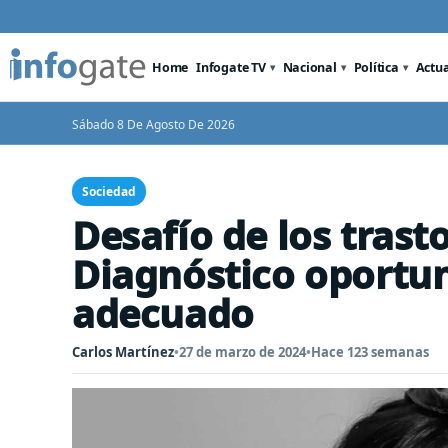
Home
Infogate TV
Nacional
Política
Actu
Sábado 8 De Agosto De 2026
Sociedad
Desafío de los trast
Diagnóstico oportu
adecuado
Carlos Martínez
•
27 de marzo de 2024
•
Hace 123 semanas