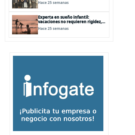
realiza proceso de formación
Hace 25 semanas
especializada en España
Experta en sueño infantil:
vacaciones no requieren rigidez,
pero sí mínimos de rutina
Hace 25 semanas