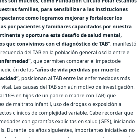
fíos son muchos, como Fundación Círculo Polar estamos
stras familias, para sensibilizar a las instituciones
impactante como logramos mejorar y fortalecer los
as por pacientes y familiares capacitados por nuestra
rtinente y oportuna este desafío de salud mental,
os que convivimos con el diagnóstico de TAB”
, manifestó
frecuencia del TAB en la población general oscila entre el
 enfermedad”,
que permiten comparar el impactode
medición de los
“años de vida perdidas por muerte
acidad”,
posicionan al TAB entre las enfermedades más
vital.
Las causas del TAB son aún motivo de investigación.
 al 16% en hijos de un padre o madre con TAB) que
s de maltrato infantil, uso de drogas o exposición a
ctos clínicos de complejidad variable.
Cabe recordar que
ermedades con garantías explícitas en salud (GES), iniciando
ís. Durante los años siguientes, importantes iniciativas no