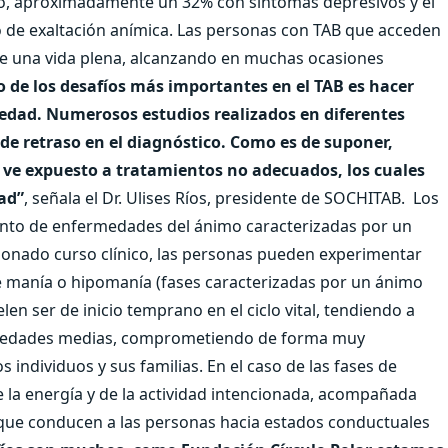
co, aproximadamente un 32% con síntomas depresivos y el
 de exaltación anímica. Las personas con TAB que acceden
e una vida plena, alcanzando en muchas ocasiones
 de los desafíos más importantes en el TAB es hacer
medad. Numerosos estudios realizados en diferentes
 de retraso en el diagnóstico. Como es de suponer,
e ve expuesto a tratamientos no adecuados, los cuales
ad”
, señala el Dr. Ulises Ríos, presidente de SOCHITAB.
Los
junto de enfermedades del ánimo caracterizadas por un
cionado curso clínico, las personas pueden experimentar
e manía o hipomanía (fases caracterizadas por un ánimo
en ser de inicio temprano en el ciclo vital, tendiendo a
as edades medias, comprometiendo de forma muy
s individuos y sus familias. En el caso de las fases de
 la energía y de la actividad intencionada, acompañada
d que conducen a las personas hacia estados conductuales