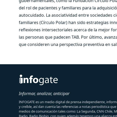
gubernamentales, como la Fundación Círculo Pol
del rol de pacientes y familiares para la adquis
autocuidado. La asociatividad entre sociedades ci
familiares (Círculo Polar) han sido estrategias i
reflexiones intersectoriales acerca de la mejor fo
las personas que padecen TAB. Por último, avanza
que consideren una perspectiva preventiva en salu
Informar, analizar, anticipar
INFOGATE es un medio digital de prensa independiente, informa
y creíble, así dan cuenta las referencias a notas periodística qu
medios de comunicación tales como: La Segunda, CNN Chile, 
Radio, Radio Biobio, con quien además tenemos una alianza est