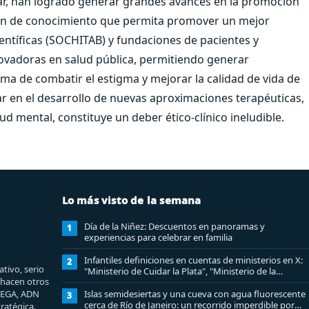
ar, han logrado generar grandes avances en la promoción
ición de conocimiento que permita promover un mejor
entíficas (SOCHITAB) y fundaciones de pacientes y
nnovadoras en salud pública, permitiendo generar
rma de combatir el estigma y mejorar la calidad de vida de
r en el desarrollo de nuevas aproximaciones terapéuticas,
d mental, constituye un deber ético-clínico ineludible.
Lo más visto de la semana
Día de la Niñez: Descuentos en panoramas y
1
experiencias para celebrar en familia
Infantiles definiciones en cuentas de ministerios en X:
2
tivo, serio
"Ministerio de Cuidar la Plata", "Ministerio de la
e hacen otros
amistad..."
MEGA, ADN
Islas semidesiertas y una cueva con agua fluorescente
3
cerca de Río de Janeiro: un recorrido imperdible por
ratégica.