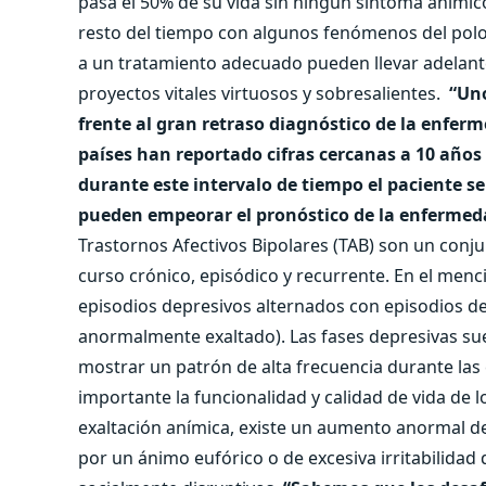
pasa el 50% de su vida sin ningún síntoma aními
resto del tiempo con algunos fenómenos del polo
a un tratamiento adecuado pueden llevar adelant
proyectos vitales virtuosos y sobresalientes.
“Uno
frente al gran retraso diagnóstico de la enfer
países han reportado cifras cercanas a 10 años
durante este intervalo de tiempo el paciente s
pueden empeorar el pronóstico de la enfermed
Trastornos Afectivos Bipolares (TAB) son un con
curso crónico, episódico y recurrente. En el men
episodios depresivos alternados con episodios d
anormalmente exaltado). Las fases depresivas suel
mostrar un patrón de alta frecuencia durante l
importante la funcionalidad y calidad de vida de lo
exaltación anímica, existe un aumento anormal de
por un ánimo eufórico o de excesiva irritabilida