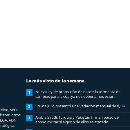
Lo más visto de la semana
Nueva ley de protección de datos: la tormenta de
1
cambios para la cual ya nos deberíamos estar
preparando
IPC de julio presentó una variación mensual de 0,1%
2
tivo, serio
e hacen otros
Arabia Saudí, Turquía y Pakistán firman pacto de
3
MEGA, ADN
apoyo militar si alguno de ellos es atacado
ratégica.