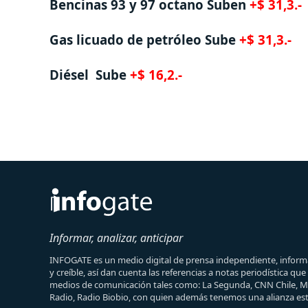
Bencinas 93 y 97 octano
Suben
+$ 31,3.-
Gas licuado de petróleo Sube
+$ 31,3.-
Diésel Sube
+$ 16,2.-
Informar, analizar, anticipar
INFOGATE es un medio digital de prensa independiente, informa
y creíble, así dan cuenta las referencias a notas periodística qu
medios de comunicación tales como: La Segunda, CNN Chile, 
Radio, Radio Biobio, con quien además tenemos una alianza est