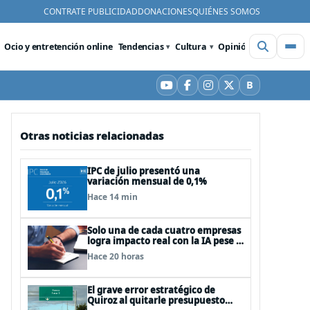
CONTRATE PUBLICIDAD
DONACIONES
QUIÉNES SOMOS
Ocio y entretención online
Tendencias
Cultura
Opinión
Videos
De
B
YouTube
Facebook
Instagram
X
Bluesky
Otras noticias relacionadas
IPC de julio presentó una
variación mensual de 0,1%
Hace 14 min
Solo una de cada cuatro empresas
logra impacto real con la IA pese a
la inversión, según el Foro
Hace 20 horas
Económico Mundial
El grave error estratégico de
Quiroz al quitarle presupuesto