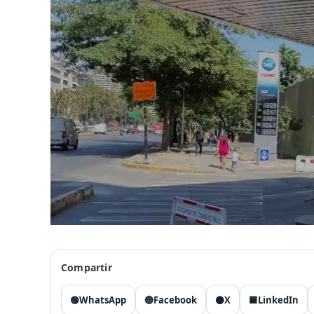
Compartir
🟢
WhatsApp
🔵
Facebook
⚫
X
🟦
LinkedIn