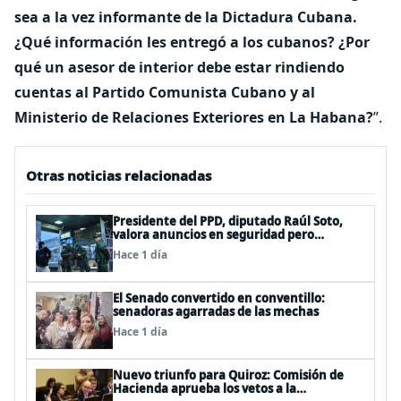
sea a la vez informante de la Dictadura Cubana.
¿Qué información les entregó a los cubanos? ¿Por
qué un asesor de interior debe estar rindiendo
cuentas al Partido Comunista Cubano y al
Ministerio de Relaciones Exteriores en La Habana?
”.
Otras noticias relacionadas
Presidente del PPD, diputado Raúl Soto,
valora anuncios en seguridad pero
advierte ausencia clave: alzamiento del
Hace 1 día
secreto bancario
El Senado convertido en conventillo:
senadoras agarradas de las mechas
Hace 1 día
Nuevo triunfo para Quiroz: Comisión de
Hacienda aprueba los vetos a la