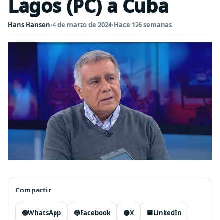
Lagos (PC) a Cuba
Hans Hansen
•
4 de marzo de 2024
•
Hace 126 semanas
Compartir
🟢
WhatsApp
🔵
Facebook
⚫
X
🟦
LinkedIn