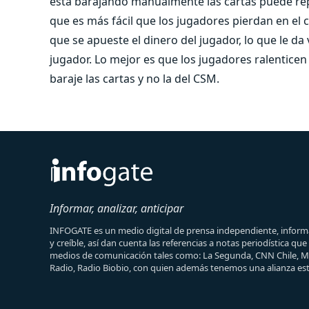
está barajando manualmente las cartas puede rep
que es más fácil que los jugadores pierdan en el 
que se apueste el dinero del jugador, lo que le da
jugador. Lo mejor es que los jugadores ralentice
baraje las cartas y no la del CSM.
Informar, analizar, anticipar
INFOGATE es un medio digital de prensa independiente, informa
y creíble, así dan cuenta las referencias a notas periodística qu
medios de comunicación tales como: La Segunda, CNN Chile, 
Radio, Radio Biobio, con quien además tenemos una alianza est