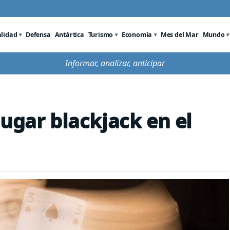
alidad
Defensa
Antártica
Turismo
Economía
Mes del Mar
Mundo
Informar, analizar, anticipar
ugar blackjack en el