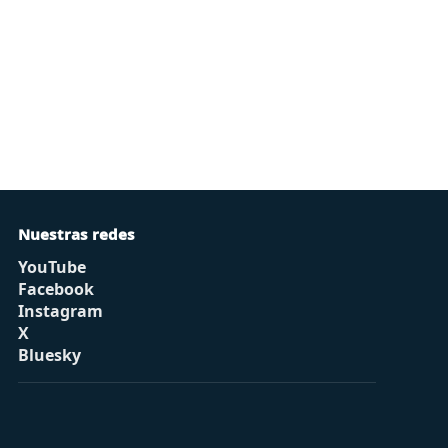
Nuestras redes
YouTube
Facebook
Instagram
X
Bluesky