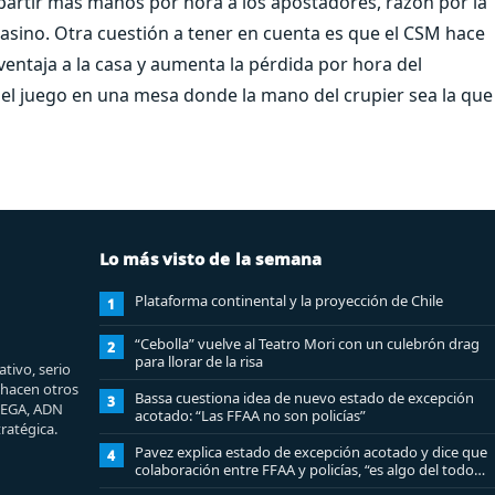
artir más manos por hora a los apostadores, razón por la
casino. Otra cuestión a tener en cuenta es que el CSM hace
 ventaja a la casa y aumenta la pérdida por hora del
n el juego en una mesa donde la mano del crupier sea la que
Lo más visto de la semana
Plataforma continental y la proyección de Chile
1
“Cebolla” vuelve al Teatro Mori con un culebrón drag
2
para llorar de la risa
tivo, serio
e hacen otros
Bassa cuestiona idea de nuevo estado de excepción
3
MEGA, ADN
acotado: “Las FFAA no son policías”
ratégica.
Pavez explica estado de excepción acotado y dice que
4
colaboración entre FFAA y policías, “es algo del todo
pertinente analizar”