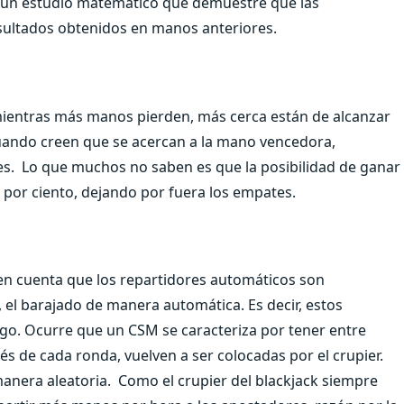
ngún estudio matemático que demuestre que las
sultados obtenidos en manos anteriores.
mientras más manos pierden, más cerca están de alcanzar
cuando creen que se acercan a la mano vencedora,
s.
Lo que muchos no saben es que la posibilidad de ganar
 por ciento, dejando por fuera los empates.
en cuenta que los repartidores automáticos son
 el barajado de manera automática. Es decir, estos
ego. Ocurre que un CSM se caracteriza por tener entre
ués de cada ronda, vuelven a ser colocadas por el crupier.
manera aleatoria.
Como el crupier del blackjack siempre