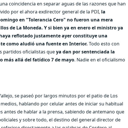
una coincidencia en separar aguas de las razones que han
vivido por el ahora exdirector general de la PDI,
la
 domingo en "Tolerancia Cero" no fueron una mera
los de La Moneda. Y si bien ya en enero el ministro ya
 haya reflotado justamente ayer constituye una
te como aludió una fuente en Interior.
Todo esto con
s partidos oficialistas que
ya dan por sentenciada la
 más allá del fatídico 7 de mayo
. Nadie en el oficialismo
allejo, se paseó por largos minutos por el patio de Los
 medios, hablando por celular antes de iniciar su habitual
les antes de hablar a la prensa, sabiendo de antemano que
oliciales y sobre todo, el destino del general director de
 referirse directamente a las palabras de Cordero al