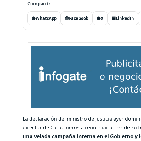
Compartir
🟢
WhatsApp
🔵
Facebook
⚫
X
🟦
LinkedIn
La declaración del ministro de Justicia ayer domi
director de Carabineros a renunciar antes de su 
una velada campaña interna en el Gobierno y lo