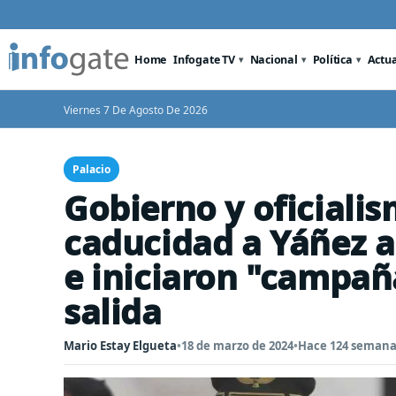
Home
Infogate TV
Nacional
Política
Actu
Viernes 7 De Agosto De 2026
Palacio
Gobierno y oficialis
caducidad a Yáñez a
e iniciaron "campañ
salida
Mario Estay Elgueta
•
18 de marzo de 2024
•
Hace 124 semana