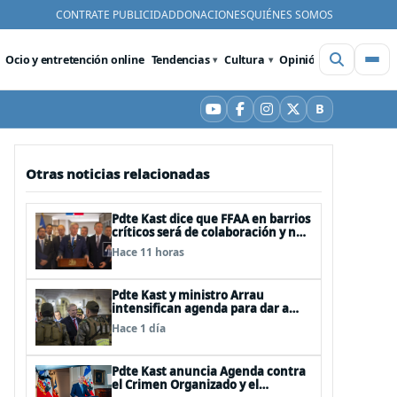
CONTRATE PUBLICIDAD
DONACIONES
QUIÉNES SOMOS
Ocio y entretención online
Tendencias
Cultura
Opinión
Videos
De
B
YouTube
Facebook
Instagram
X
Bluesky
Otras noticias relacionadas
Pdte Kast dice que FFAA en barrios
críticos será de colaboración y no
sustituye rol de policías en control
Hace 11 horas
del orden público
Pdte Kast y ministro Arrau
intensifican agenda para dar a
conocer su ACOT
Hace 1 día
Pdte Kast anuncia Agenda contra
el Crimen Organizado y el