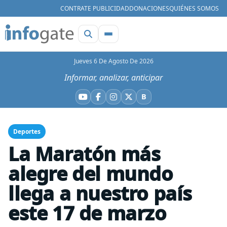
CONTRATE PUBLICIDAD
DONACIONES
QUIÉNES SOMOS
Jueves 6 De Agosto De 2026
Informar, analizar, anticipar
B
YouTube
Facebook
Instagram
X
Bluesky
Deportes
La Maratón más
alegre del mundo
llega a nuestro país
este 17 de marzo