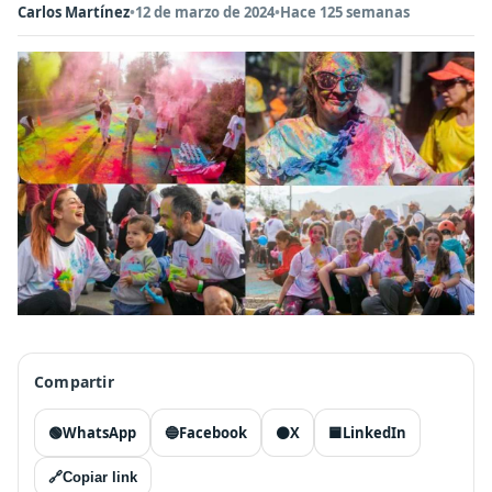
Carlos Martínez
•
12 de marzo de 2024
•
Hace 125 semanas
Compartir
🟢
WhatsApp
🔵
Facebook
⚫
X
🟦
LinkedIn
🔗
Copiar link