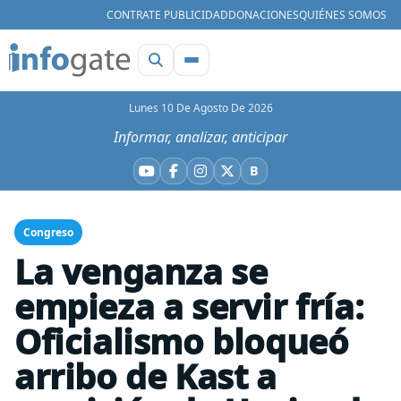
CONTRATE PUBLICIDAD
DONACIONES
QUIÉNES SOMOS
Lunes 10 De Agosto De 2026
Informar, analizar, anticipar
B
YouTube
Facebook
Instagram
X
Bluesky
Congreso
La venganza se
empieza a servir fría:
Oficialismo bloqueó
arribo de Kast a