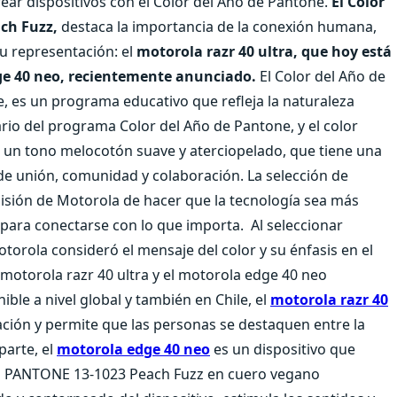
rear dispositivos con el Color del Año de Pantone.
El Color
ch Fuzz,
destaca la importancia de la conexión humana,
su representación: el
motorola razr 40 ultra, que hoy está
edge 40 neo, recientemente anunciado.
El Color del Año de
e, es un programa educativo que refleja la naturaleza
ario del programa Color del Año de Pantone, y el color
n un tono melocotón suave y aterciopelado, que tiene una
de unión, comunidad y colaboración. La selección de
sión de Motorola de hacer que la tecnología sea más
a para conectarse con lo que importa. Al seleccionar
orola consideró el mensaje del color y su énfasis en el
motorola razr 40 ultra y el motorola edge 40 neo
nible a nivel global y también en Chile, el
motorola razr 40
ación y permite que las personas se destaquen entre la
parte, el
motorola edge 40 neo
es un dispositivo que
tono PANTONE 13-1023 Peach Fuzz en cuero vegano