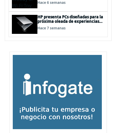
“juguetes digitales”
Hace 6 semanas
HP presenta PCs diseñadas para la
próxima oleada de experiencias
en Windows PC, impulsadas por
Hace 7 semanas
NVIDIA RTX Spark™