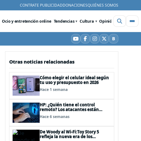
CONTRATE PUBLICIDAD
DONACIONES
QUIÉNES SOMOS
Ocio y entretención online
Tendencias
Cultura
Opinión
Videos
De
B
YouTube
Facebook
Instagram
X
Bluesky
Otras noticias relacionadas
Cómo elegir el celular ideal según
tu uso y presupuesto en 2026
Hace 1 semana
HP: ¿Quién tiene el control
remoto? Los atacantes están
convirtiendo herramientas
Hace 6 semanas
legítimas de acceso remoto en
puertas alternativas
De Woody al Wi-Fi:Toy Story 5
refleja la nueva era de los