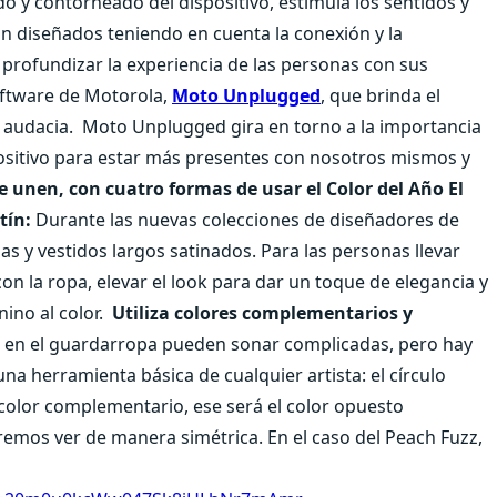
o y contorneado del dispositivo, estimula los sentidos y
án diseñados teniendo en cuenta la conexión y la
profundizar la experiencia de las personas con sus
oftware de Motorola,
Moto Unplugged
, que brinda el
y audacia. Moto Unplugged gira en torno a la importancia
sitivo para estar más presentes con nosotros mismos y
e unen, con cuatro formas de usar el Color del Año
El
tín:
Durante las nuevas colecciones de diseñadores de
s y vestidos largos satinados. Para las personas llevar
on la ropa, elevar el look para dar un toque de elegancia y
no al color.
Utiliza colores complementarios y
s en el guardarropa pueden sonar complicadas, pero hay
una herramienta básica de cualquier artista: el círculo
 color complementario, ese será el color opuesto
emos ver de manera simétrica. En el caso del Peach Fuzz,