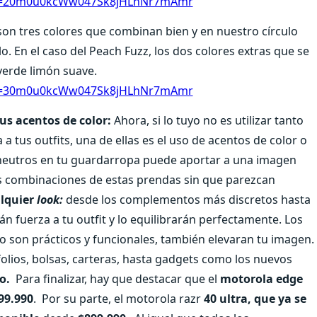
uid=20m0u0kcWw047Sk8jHLhNr7mAmr
on tres colores que combinan bien y en nuestro círculo
 En el caso del Peach Fuzz, los dos colores extras que se
 verde limón suave.
uid=30m0u0kcWw047Sk8jHLhNr7mAmr
tus acentos de color:
Ahora, si lo tuyo no es utilizar tanto
 a tus outfits, una de ellas es el uso de acentos de color o
y neutros en tu guardarropa puede aportar a una imagen
es combinaciones de estas prendas sin que parezcan
alquier
look:
desde los complementos más discretos hasta
án fuerza a tu outfit y lo equilibrarán perfectamente. Los
o son prácticos y funcionales, también elevaran tu imagen.
folios, bolsas, carteras, hasta gadgets como los nuevos
o.
Para finalizar, hay que destacar que el
motorola edge
99.990
.
Por su parte, el motorola razr
40 ultra, que ya se