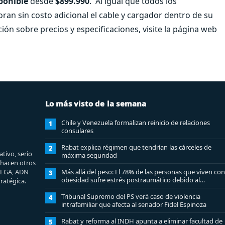
sponible
desde
$899.990
.
Al igual que todos los
an sin costo adicional el cable y cargador dentro de su
ión sobre precios y especificaciones, visite la página web
Lo más visto de la semana
Chile y Venezuela formalizan reinicio de relaciones
1
consulares
Rabat explica régimen que tendrían las cárceles de
2
tivo, serio
máxima seguridad
e hacen otros
MEGA, ADN
Más allá del peso: El 78% de las personas que viven con
3
obesidad sufre estrés postraumático debido al
ratégica.
estigma
Tribunal Supremo del PS verá caso de violencia
4
intrafamiliar que afecta al senador Fidel Espinoza
Rabat y reforma al INDH apunta a eliminar facultad de
5