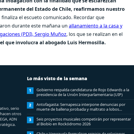
la indagación con la finalidad que se esclarezcan
ermanente del Estado de Chile, reafirmamos nuestro
, finaliza el escueto comunicado. Recordar que
zaron durante este mañana un
allanamiento a la casa y
stigaciones (PDI), Sergio Muñoz
, los que se realizan en el
el que involucra al abogado Luis Hermosilla.
Lo más visto de la semana
Gobierno respalda candidatura de Rojo Edwards a la
1
presidencia de la Unión Interparlamentaria (UIP)
Antofagasta: Sernapesca interpone denuncias por
2
tivo, serio
muerte de ballena jorobada y maltrato a lobos
e hacen otros
marinos
MEGA, ADN
Seis proyectos musicales competirán por representar
3
al Biobío en Rockódromo 2026
ratégica.
Chile y Venezuela formalizan reinicio de relaciones