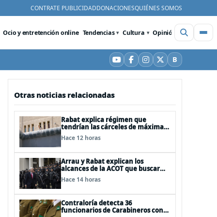
CONTRATE PUBLICIDAD
DONACIONES
QUIÉNES SOMOS
Ocio y entretención online
Tendencias
Cultura
Opinión
Videos
De
B
YouTube
Facebook
Instagram
X
Bluesky
Otras noticias relacionadas
Rabat explica régimen que
tendrían las cárceles de máxima
seguridad
Hace 12 horas
Arrau y Rabat explican los
alcances de la ACOT que buscar
reforzar la seguridad
Hace 14 horas
Contraloría detecta 36
funcionarios de Carabineros con