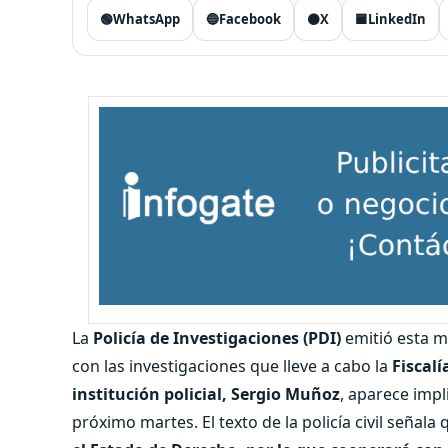
🟢
WhatsApp
🔵
Facebook
⚫
X
🟦
LinkedIn
La
Policía de Investigaciones (PDI)
emitió esta 
con las investigaciones que lleve a cabo la
Fiscalí
institución policial, Sergio Muñoz
, aparece impl
próximo martes. El texto de la policía civil señala 