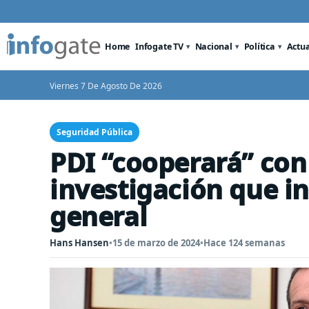
Home
Infogate TV
Nacional
Política
Actu
Viernes 7 De Agosto De 2026
Seguridad Pública
PDI “cooperará” con l
investigación que in
general
Hans Hansen
•
15 de marzo de 2024
•
Hace 124 semanas