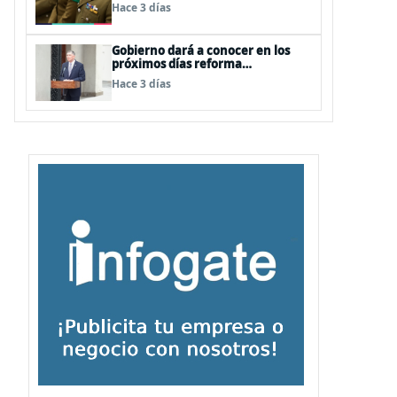
dos contratos para las mismas
Hace 3 días
funciones
Gobierno dará a conocer en los
próximos días reforma
constitucional enfocada a la
Hace 3 días
seguridad