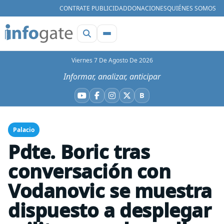
CONTRATE PUBLICIDAD
DONACIONES
QUIÉNES SOMOS
Viernes 7 De Agosto De 2026
Informar, analizar, anticipar
B
YouTube
Facebook
Instagram
X
Bluesky
Palacio
Pdte. Boric tras
conversación con
Vodanovic se muestra
dispuesto a desplegar