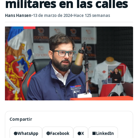
militares en las calles
Hans Hansen
•
13 de marzo de 2024
•
Hace 125 semanas
Compartir
🟢
WhatsApp
🔵
Facebook
⚫
X
🟦
LinkedIn