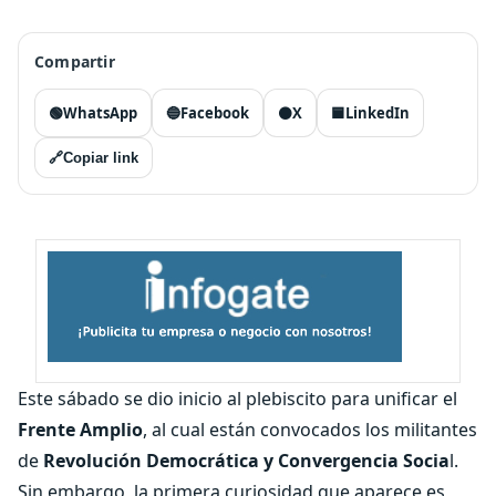
Compartir
🟢
WhatsApp
🔵
Facebook
⚫
X
🟦
LinkedIn
🔗
Copiar link
Este sábado se dio inicio al plebiscito para unificar el
Frente Amplio
, al cual están convocados los militantes
de
Revolución Democrática y Convergencia Socia
l.
Sin embargo, la primera curiosidad que aparece es