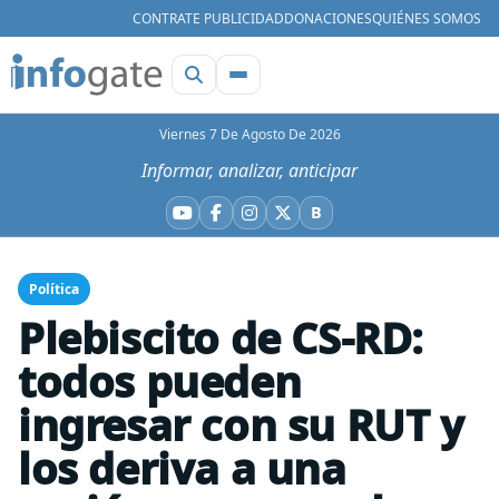
CONTRATE PUBLICIDAD
DONACIONES
QUIÉNES SOMOS
Viernes 7 De Agosto De 2026
Informar, analizar, anticipar
B
YouTube
Facebook
Instagram
X
Bluesky
Política
Plebiscito de CS-RD:
todos pueden
ingresar con su RUT y
los deriva a una