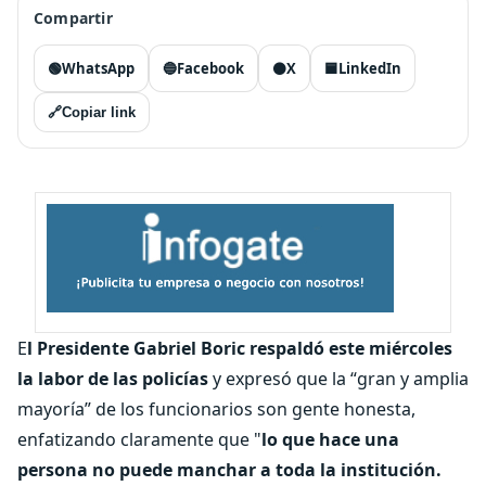
Compartir
🟢
WhatsApp
🔵
Facebook
⚫
X
🟦
LinkedIn
🔗
Copiar link
E
l Presidente Gabriel Boric respaldó este miércoles
la labor de las policías
y expresó que la “gran y amplia
mayoría” de los funcionarios son gente honesta,
enfatizando claramente que "
lo que hace una
persona no puede manchar a toda la institución.