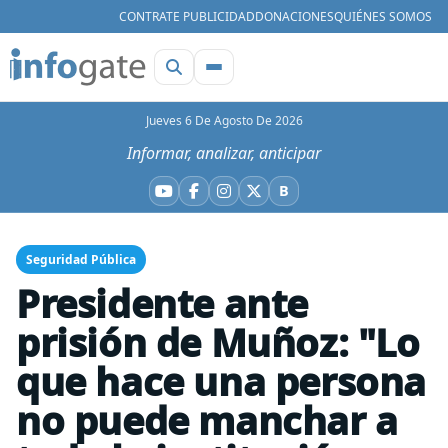
CONTRATE PUBLICIDAD
DONACIONES
QUIÉNES SOMOS
Jueves 6 De Agosto De 2026
Informar, analizar, anticipar
B
YouTube
Facebook
Instagram
X
Bluesky
Seguridad Pública
Presidente ante
prisión de Muñoz: "Lo
que hace una persona
no puede manchar a