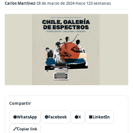
Carlos Martínez
•
28 de marzo de 2024
•
Hace 123 semanas
Compartir
🟢
WhatsApp
🔵
Facebook
⚫
X
🟦
LinkedIn
🔗
Copiar link