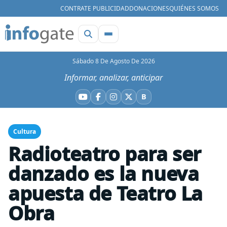
CONTRATE PUBLICIDAD
DONACIONES
QUIÉNES SOMOS
Sábado 8 De Agosto De 2026
Informar, analizar, anticipar
B
YouTube
Facebook
Instagram
X
Bluesky
Cultura
Radioteatro para ser
danzado es la nueva
apuesta de Teatro La
Obra