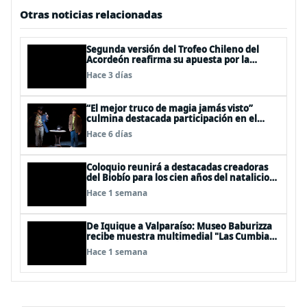
Otras noticias relacionadas
Segunda versión del Trofeo Chileno del
Acordeón reafirma su apuesta por la
profesionalización del instrumento en
Hace 3 días
Chile
“El mejor truco de magia jamás visto”
culmina destacada participación en el
Festival Off Avignon 2026
Hace 6 días
Coloquio reunirá a destacadas creadoras
del Biobío para los cien años del natalicio
del artista textil y artesano tomecino
Hace 1 semana
Héctor Herrera “El Pajarero”
De Iquique a Valparaíso: Museo Baburizza
recibe muestra multimedial "Las Cumbias
que escuchamos allá arriba"
Hace 1 semana