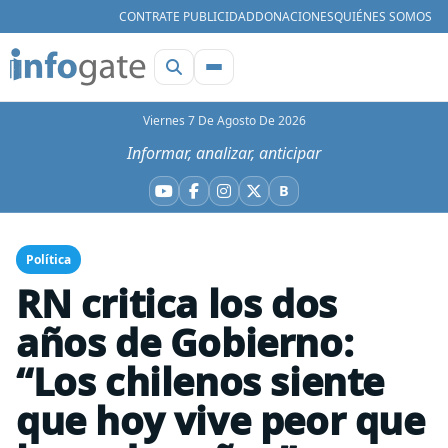
CONTRATE PUBLICIDAD
DONACIONES
QUIÉNES SOMOS
Viernes 7 De Agosto De 2026
Informar, analizar, anticipar
B
YouTube
Facebook
Instagram
X
Bluesky
Política
RN critica los dos
años de Gobierno:
“Los chilenos siente
que hoy vive peor que