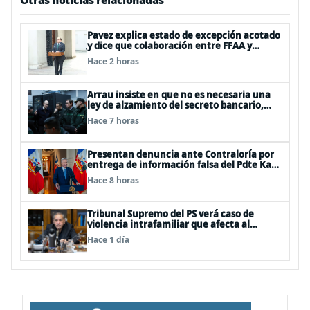
Otras noticias relacionadas
Pavez explica estado de excepción acotado
y dice que colaboración entre FFAA y
policías, “es algo del todo pertinente
Hace 2 horas
analizar”
Arrau insiste en que no es necesaria una
ley de alzamiento del secreto bancario,
porque ya existe
Hace 7 horas
Presentan denuncia ante Contraloría por
entrega de información falsa del Pdte Kast
en cadena nacional
Hace 8 horas
Tribunal Supremo del PS verá caso de
violencia intrafamiliar que afecta al
senador Fidel Espinoza
Hace 1 día