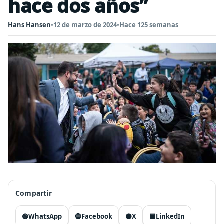
hace dos años”
Hans Hansen
•
12 de marzo de 2024
•
Hace 125 semanas
Compartir
🟢
WhatsApp
🔵
Facebook
⚫
X
🟦
LinkedIn