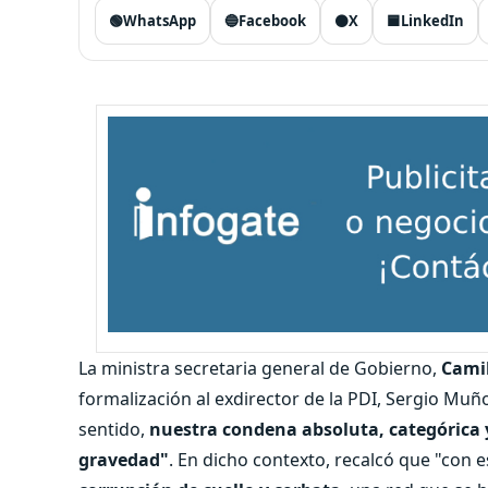
🟢
WhatsApp
🔵
Facebook
⚫
X
🟦
LinkedIn
La ministra secretaria general de Gobierno,
Camil
formalización al exdirector de la PDI, Sergio Mu
sentido,
nuestra condena absoluta, categórica 
gravedad"
. En dicho contexto, recalcó que "con e