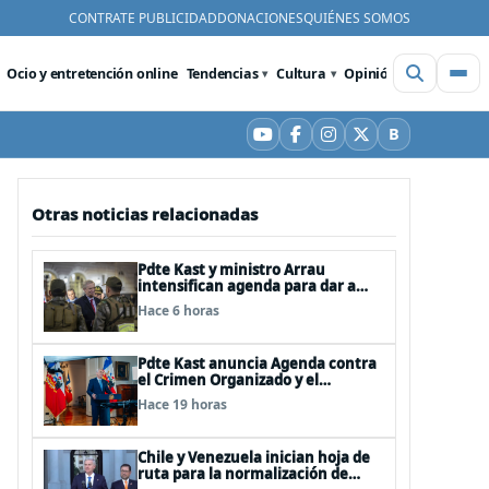
CONTRATE PUBLICIDAD
DONACIONES
QUIÉNES SOMOS
Ocio y entretención online
Tendencias
Cultura
Opinión
Videos
De
B
YouTube
Facebook
Instagram
X
Bluesky
Otras noticias relacionadas
Pdte Kast y ministro Arrau
intensifican agenda para dar a
conocer su ACOT
Hace 6 horas
Pdte Kast anuncia Agenda contra
el Crimen Organizado y el
Terrorismo (ACOT)
Hace 19 horas
Chile y Venezuela inician hoja de
ruta para la normalización de