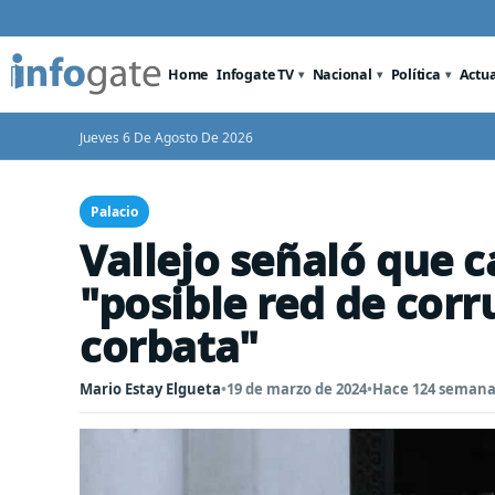
Home
Infogate TV
Nacional
Política
Actu
Jueves 6 De Agosto De 2026
Palacio
Vallejo señaló que 
"posible red de corr
corbata"
Mario Estay Elgueta
•
19 de marzo de 2024
•
Hace 124 semana