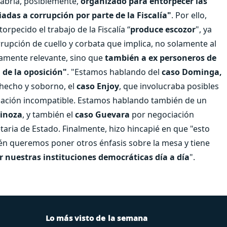
habría, posiblemente,
organizado para entorpecer las
iadas a corrupción por parte de la Fiscalía"
. Por ello,
rpecido el trabajo de la Fiscalía “
produce escozor
", ya
upción de cuello y corbata que implica, no solamente al
mamente relevante, sino que
también a ex personeros de
 de la oposición"
. "Estamos hablando del
caso Dominga,
ohecho y soborno, el
caso Enjoy
, que involucraba posibles
ociación incompatible. Estamos hablando también de un
pinoza
, y también el
caso Guevara
por negociación
etaria de Estado. Finalmente, hizo hincapié en que "esto
n queremos poner otros énfasis sobre la mesa y tiene
r nuestras instituciones democráticas día a día
".
Lo más visto de la semana