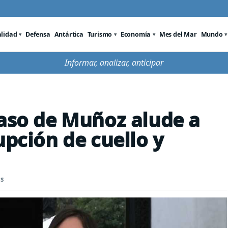
alidad
Defensa
Antártica
Turismo
Economía
Mes del Mar
Mundo
Informar, analizar, anticipar
caso de Muñoz alude a
upción de cuello y
s