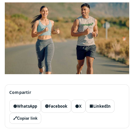
Compartir
🟢
WhatsApp
🔵
Facebook
⚫
X
🟦
LinkedIn
🔗
Copiar link