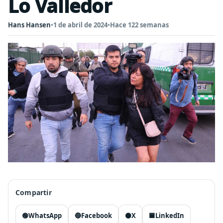
Lo Valledor
Hans Hansen
•
1 de abril de 2024
•
Hace 122 semanas
Compartir
🟢
WhatsApp
🔵
Facebook
⚫
X
🟦
LinkedIn