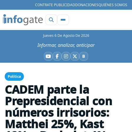
CONTRATE PUBLICIDAD
DONACIONES
QUIÉNES SOMOS
Jueves 6 De Agosto De 2026
Informar, analizar, anticipar
B
YouTube
Facebook
Instagram
X
Bluesky
Política
CADEM parte la
Prepresidencial con
números irrisorios:
Matthei 25%, Kast