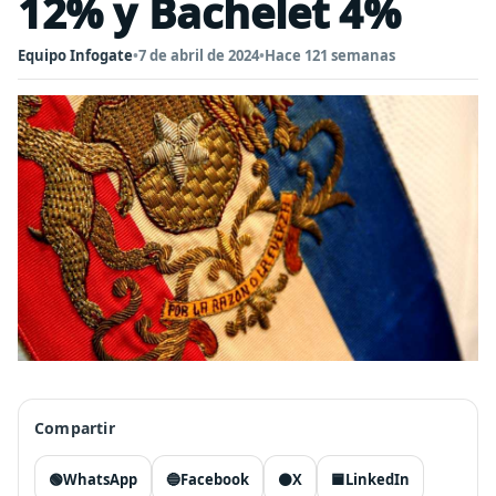
12% y Bachelet 4%
Equipo Infogate
•
7 de abril de 2024
•
Hace 121 semanas
Compartir
🟢
WhatsApp
🔵
Facebook
⚫
X
🟦
LinkedIn